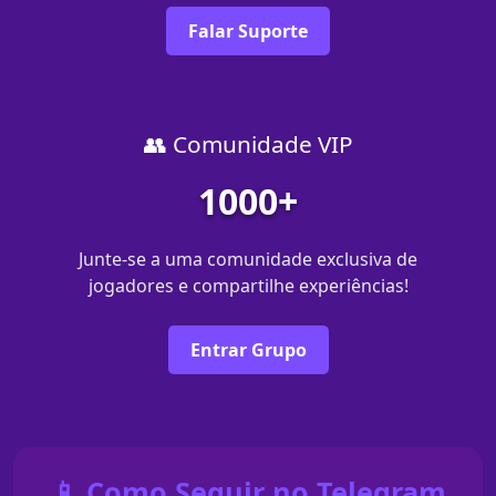
Falar Suporte
👥 Comunidade VIP
1000+
Junte-se a uma comunidade exclusiva de
jogadores e compartilhe experiências!
Entrar Grupo
📱 Como Seguir no Telegram