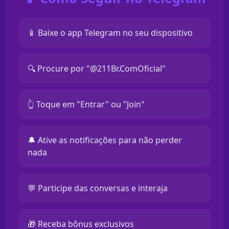
📱 Baixe o app Telegram no seu dispositivo
🔍 Procure por "@211Br.ComOficial"
👆 Toque em "Entrar" ou "Join"
🔔 Ative as notificações para não perder
nada
💬 Participe das conversas e interaja
🎁 Receba bônus exclusivos