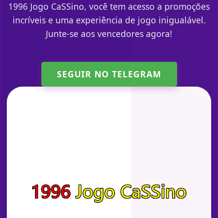
1996 Jogo CaSSino, você tem acesso a promoções
incríveis e uma experiência de jogo inigualável.
Junte-se aos vencedores agora!
SEGUIR NO TELEGRAM