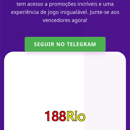
tem acesso a promoções incríveis e uma
experiência de jogo inigualável. Junte-se aos
vencedores agora!
SEGUIR NO TELEGRAM