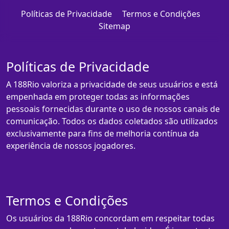
Políticas de Privacidade
Termos e Condições
Sitemap
Políticas de Privacidade
A 188Rio valoriza a privacidade de seus usuários e está
empenhada em proteger todas as informações
pessoais fornecidas durante o uso de nossos canais de
comunicação. Todos os dados coletados são utilizados
exclusivamente para fins de melhoria contínua da
experiência de nossos jogadores.
Termos e Condições
Os usuários da 188Rio concordam em respeitar todas