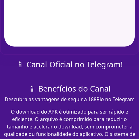
📱 Canal Oficial no Telegram!
📱 Benefícios do Canal
Descubra as vantagens de seguir a 188Rio no Telegram
O download do APK é otimizado para ser rápido e
eficiente. O arquivo é comprimido para reduzir o
tamanho e acelerar o download, sem comprometer a
qualidade ou funcionalidade do aplicativo. O sistema de