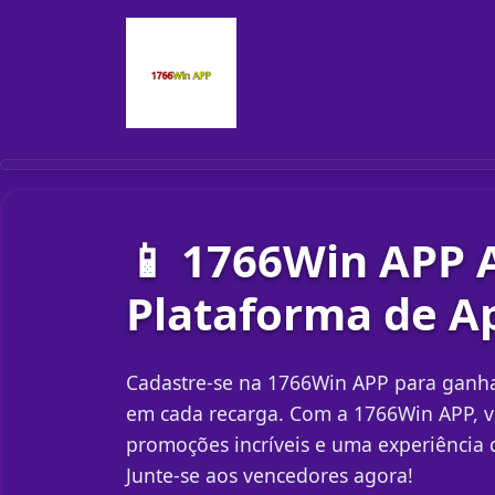
📱 1766Win APP 
Plataforma de A
Cadastre-se na 1766Win APP para ganha
em cada recarga. Com a 1766Win APP, v
promoções incríveis e uma experiência d
Junte-se aos vencedores agora!