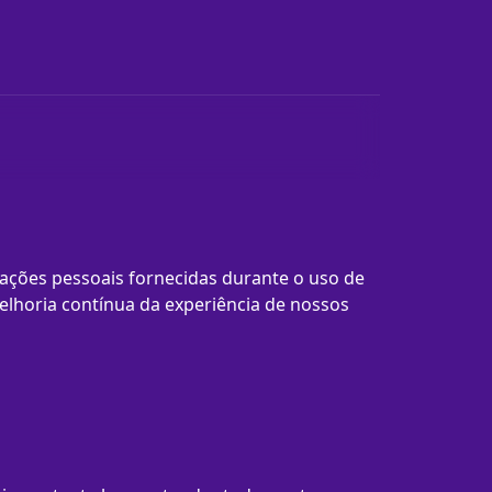
ações pessoais fornecidas durante o uso de
elhoria contínua da experiência de nossos