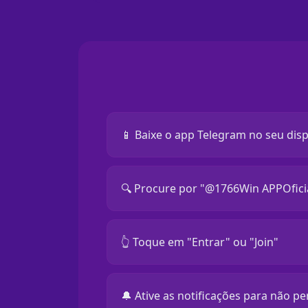
📱 Baixe o app Telegram no seu disp
🔍 Procure por "@1766Win APPOfici
👆 Toque em "Entrar" ou "Join"
🔔 Ative as notificações para não p