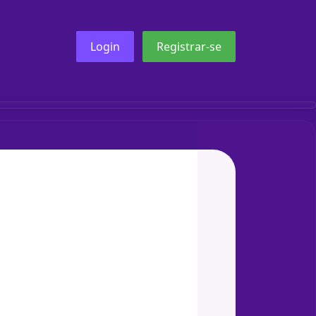
Login
Registrar-se