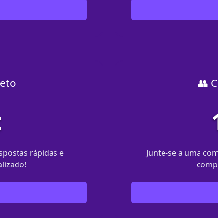
reto
👥 
t
espostas rápidas e
Junte-se a uma com
lizado!
compa
e