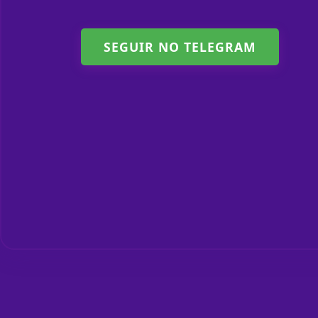
SEGUIR NO TELEGRAM