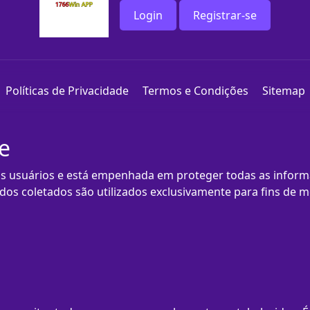
Login
Registrar-se
Políticas de Privacidade
Termos e Condições
Sitemap
de
eus usuários e está empenhada em proteger todas as inform
os coletados são utilizados exclusivamente para fins de m