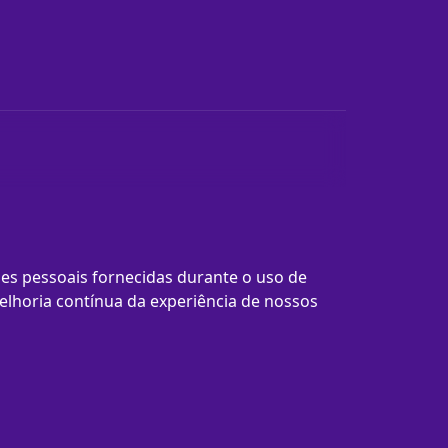
es pessoais fornecidas durante o uso de
elhoria contínua da experiência de nossos