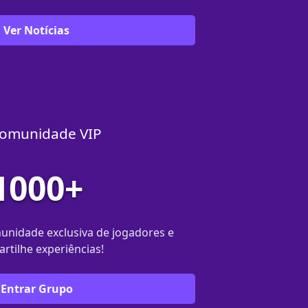
Ver Notícias
Comunidade VIP
1000+
unidade exclusiva de jogadores e
rtilhe experiências!
Entrar Grupo