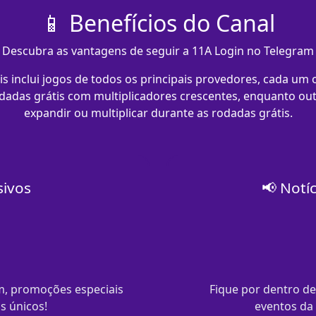
📱 Benefícios do Canal
Descubra as vantagens de seguir a 11A Login no Telegram
s inclui jogos de todos os principais provedores, cada um
odadas grátis com multiplicadores crescentes, enquanto ou
expandir ou multiplicar durante as rodadas grátis.
sivos
📢 Notí
m, promoções especiais
Fique por dentro d
s únicos!
eventos da