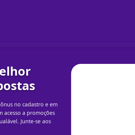
elhor
postas
bônus no cadastro e em
em acesso a promoções
ualável. Junte-se aos