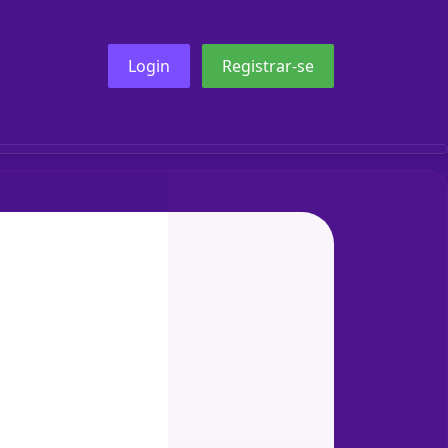
Login
Registrar-se