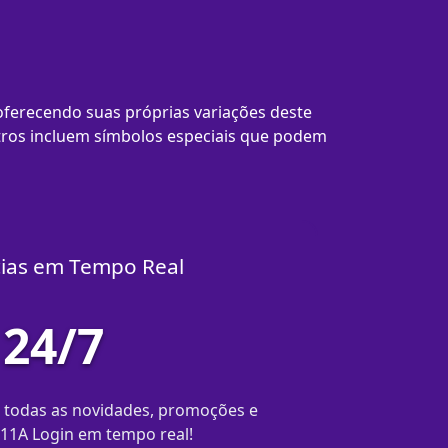
 oferecendo suas próprias variações deste
tros incluem símbolos especiais que podem
cias em Tempo Real
24/7
e todas as novidades, promoções e
 11A Login em tempo real!