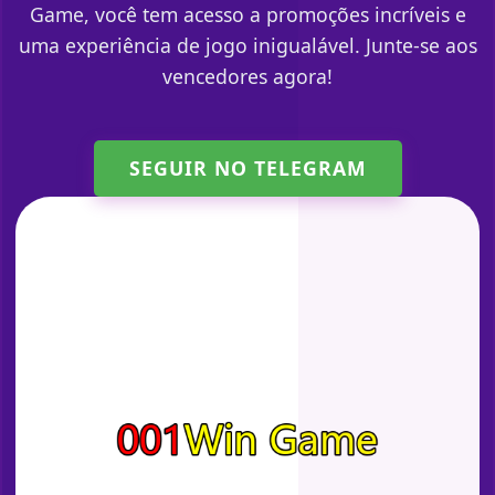
Game, você tem acesso a promoções incríveis e
uma experiência de jogo inigualável. Junte-se aos
vencedores agora!
SEGUIR NO TELEGRAM