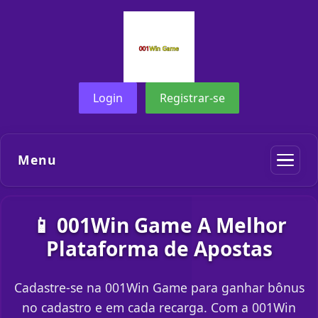
Login
Registrar-se
Menu
📱 001Win Game A Melhor
Plataforma de Apostas
Cadastre-se na 001Win Game para ganhar bônus
no cadastro e em cada recarga. Com a 001Win